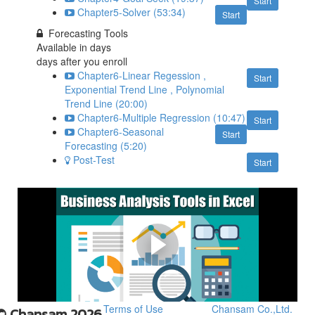
Start
Chapter5-Solver (53:34)
Start
Forecasting Tools
Available in
days
days after you enroll
Chapter6-Linear Regession ,
Start
Exponential Trend Line , Polynomial
Trend Line (20:00)
Chapter6-Multiple Regression (10:47)
Start
Chapter6-Seasonal
Start
Forecasting (5:20)
Post-Test
Start
ตัวอย่างการเรียน | Goal
Seek
Goal Seek
Terms of Use
Chansam Co.,Ltd.
© Chansam 2026