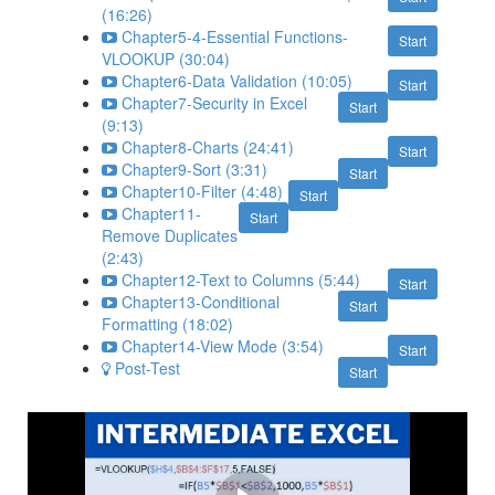
(16:26)
Chapter5-4-Essential Functions-
Start
VLOOKUP (30:04)
Chapter6-Data Validation (10:05)
Start
Chapter7-Security in Excel
Start
(9:13)
Chapter8-Charts (24:41)
Start
Chapter9-Sort (3:31)
Start
Chapter10-Filter (4:48)
Start
Chapter11-
Start
Remove Duplicates
(2:43)
Chapter12-Text to Columns (5:44)
Start
Chapter13-Conditional
Start
Formatting (18:02)
Chapter14-View Mode (3:54)
Start
Post-Test
Start
ตัวอย่างรูปแบบการเรียน