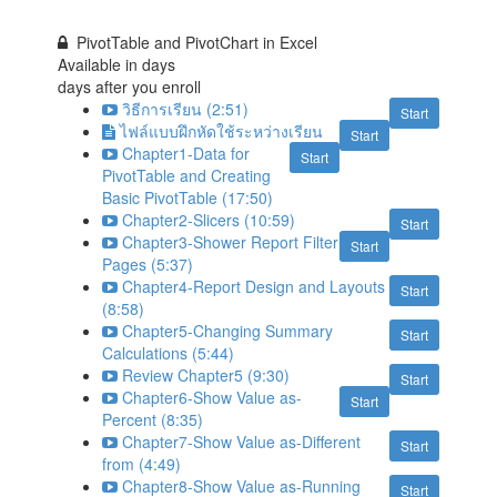
PivotTable and PivotChart in Excel
Available in
days
days after you enroll
วิธีการเรียน (2:51)
Start
ไฟล์แบบฝึกหัดใช้ระหว่างเรียน
Start
Chapter1-Data for
Start
PivotTable and Creating
Basic PivotTable (17:50)
Chapter2-Slicers (10:59)
Start
Chapter3-Shower Report Filter
Start
Pages (5:37)
Chapter4-Report Design and Layouts
Start
(8:58)
Chapter5-Changing Summary
Start
Calculations (5:44)
Review Chapter5 (9:30)
Start
Chapter6-Show Value as-
Start
Percent (8:35)
Chapter7-Show Value as-Different
Start
from (4:49)
Chapter8-Show Value as-Running
Start