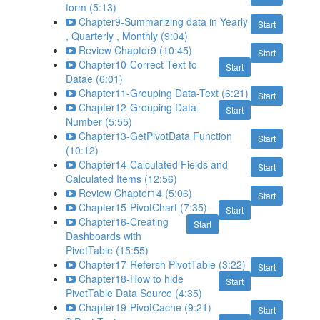
form (5:13)
Chapter9-Summarizing data in Yearly
Start
, Quarterly , Monthly (9:04)
Review Chapter9 (10:45)
Start
Chapter10-Correct Text to
Start
Datae (6:01)
Chapter11-Grouping Data-Text (6:21)
Start
Chapter12-Grouping Data-
Start
Number (5:55)
Chapter13-GetPivotData Function
Start
(10:12)
Chapter14-Calculated Fields and
Start
Calculated Items (12:56)
Review Chapter14 (5:06)
Start
Chapter15-PivotChart (7:35)
Start
Chapter16-Creating
Start
Dashboards with
PivotTable (15:55)
Chapter17-Refersh PivotTable (3:22)
Start
Chapter18-How to hide
Start
PivotTable Data Source (4:35)
Chapter19-PivotCache (9:21)
Start